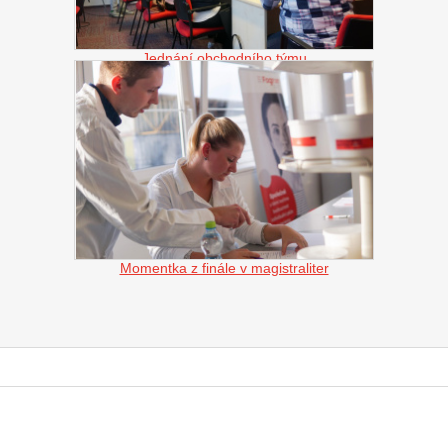
Jednání obchodního týmu
Momentka z finále v magistraliter
Z
á
p