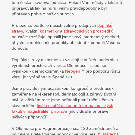
tom česká i světová jednička. Pokud Vám někdy v lékárně
připravovali lék na míru, velmi pravděpodobně byl
připraven právě z našich surovin.
Protože se portfolio našich volně prodejných
doplňků
stravy
, kvalitní
kosmetiky
a
zdravotnických prostředků
neustále rozšiřuje, spustili jsme nový internetový obchod,
abyste si mohli naše produkty objednat z pohodlí Vašeho
domova.
Doplňky stravy a kosmetika vznikají v našich moderních
výrobních prostorách v srdci Olomouce - s jedinou
výjimkou - dermokosmetika
Neogen
™ pro podporu růstu
vlasů je vyráběna ve Španělsku.
Jsme pravidelným účastníkem kongresů a přednášek
zaměřené na lékárenství, dermatologii a zdravý životní
styl. V loňském roce jsme pořádali první ročník česko-
slovenského
finále soutěže studentů farmaceutických
fakult v magistraliter přípravě
(individuální přípravě
léčivých přípravků).
V Olomouci pro Fagron pracuje cca 120 zaměstnanců a
po celém světě (máme pobočky ve více než
35 státech
)